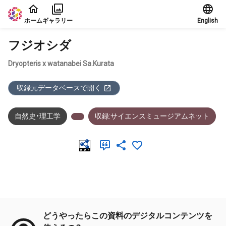
本文に飛ぶ
ホーム
ギャラリー
English
フジオシダ
Dryopteris x watanabei Sa.Kurata
収録元データベースで開く
自然史・理工学
収録:サイエンスミュージアムネット
メタデータ
どうやったらこの資料のデジタルコンテンツを