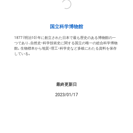
国立科学博物館
1877（明治10）年に創立された日本で最も歴史のある博物館の一
つであり、自然史・科学技術史に関する国立の唯一の総合科学博物
館。生物標本から地質・理工・科学史など多岐にわたる資料を保存
している。
最終更新日
2023/01/17