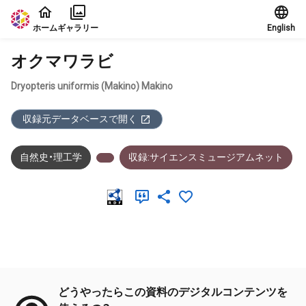
本文に飛ぶ
ホーム
ギャラリー
English
オクマワラビ
Dryopteris uniformis (Makino) Makino
収録元データベースで開く
自然史・理工学
収録:サイエンスミュージアムネット
メタデータ
どうやったらこの資料のデジタルコンテンツを