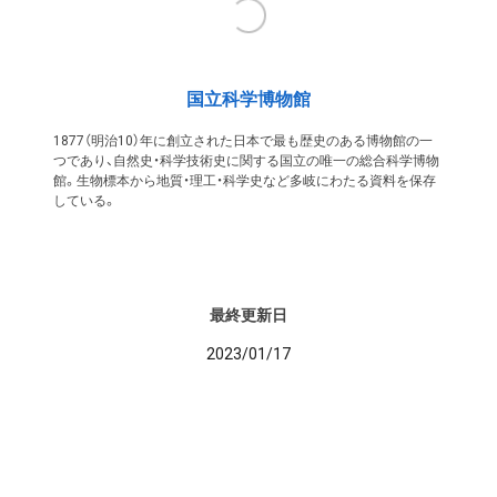
国立科学博物館
1877（明治10）年に創立された日本で最も歴史のある博物館の一
つであり、自然史・科学技術史に関する国立の唯一の総合科学博物
館。生物標本から地質・理工・科学史など多岐にわたる資料を保存
している。
最終更新日
2023/01/17