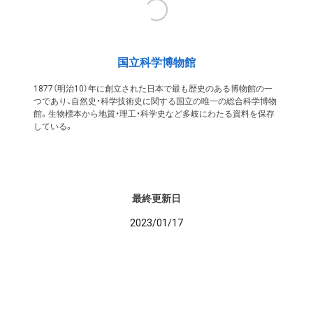
国立科学博物館
1877（明治10）年に創立された日本で最も歴史のある博物館の一
つであり、自然史・科学技術史に関する国立の唯一の総合科学博物
館。生物標本から地質・理工・科学史など多岐にわたる資料を保存
している。
最終更新日
2023/01/17