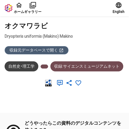
本文に飛ぶ
ホーム
ギャラリー
English
オクマワラビ
Dryopteris uniformis (Makino) Makino
収録元データベースで開く
自然史・理工学
収録:サイエンスミュージアムネット
メタデータ
どうやったらこの資料のデジタルコンテンツを