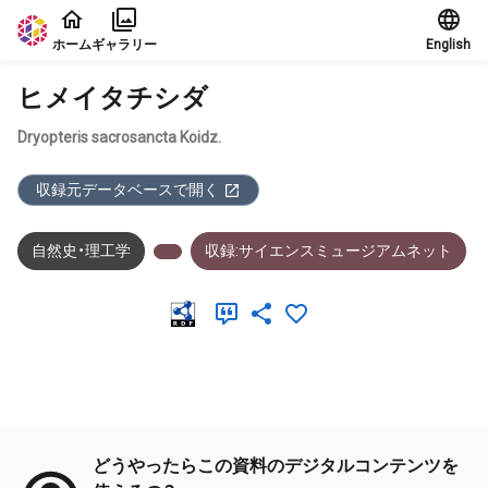
本文に飛ぶ
ホーム
ギャラリー
English
ヒメイタチシダ
Dryopteris sacrosancta Koidz.
収録元データベースで開く
自然史・理工学
収録:サイエンスミュージアムネット
メタデータ
どうやったらこの資料のデジタルコンテンツを