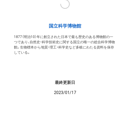
国立科学博物館
1877（明治10）年に創立された日本で最も歴史のある博物館の一
つであり、自然史・科学技術史に関する国立の唯一の総合科学博物
館。生物標本から地質・理工・科学史など多岐にわたる資料を保存
している。
最終更新日
2023/01/17