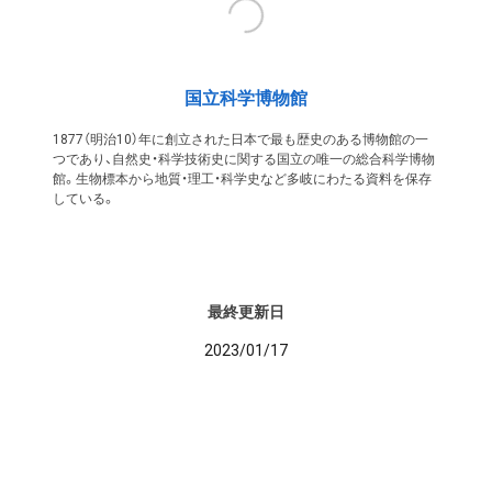
国立科学博物館
1877（明治10）年に創立された日本で最も歴史のある博物館の一
つであり、自然史・科学技術史に関する国立の唯一の総合科学博物
館。生物標本から地質・理工・科学史など多岐にわたる資料を保存
している。
最終更新日
2023/01/17