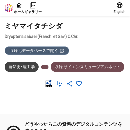
本文に飛ぶ
ホーム
ギャラリー
English
ミヤマイタチシダ
Dryopteris sabaei (Franch. et Sav.) C.Chr.
収録元データベースで開く
自然史・理工学
収録:サイエンスミュージアムネット
メタデータ
どうやったらこの資料のデジタルコンテンツを