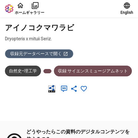
本文に飛ぶ
ホーム
ギャラリー
English
アイノコクマワラビ
Dryopteris x mituii Seriz.
収録元データベースで開く
自然史・理工学
収録:サイエンスミュージアムネット
メタデータ
どうやったらこの資料のデジタルコンテンツを