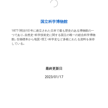
国立科学博物館
1877（明治10）年に創立された日本で最も歴史のある博物館の一
つであり、自然史・科学技術史に関する国立の唯一の総合科学博物
館。生物標本から地質・理工・科学史など多岐にわたる資料を保存
している。
最終更新日
2023/01/17