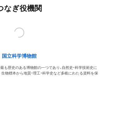
つなぎ役機関
国立科学博物館
本で最も歴史のある博物館の一つであり、自然史・科学技術史に
。生物標本から地質・理工・科学史など多岐にわたる資料を保