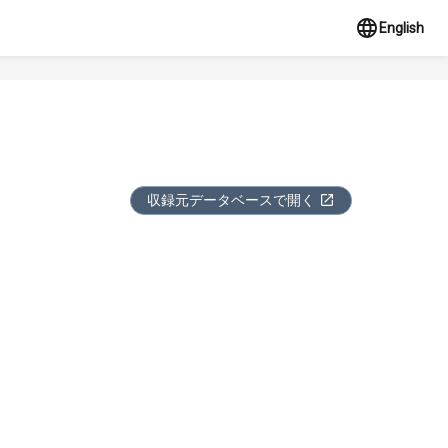
English
収録元データベースで開く