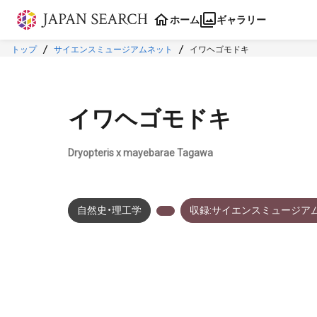
本文に飛ぶ
ホーム
ギャラリー
トップ
サイエンスミュージアムネット
イワヘゴモドキ
イワヘゴモドキ
Dryopteris x mayebarae Tagawa
自然史・理工学
収録:サイエンスミュージア