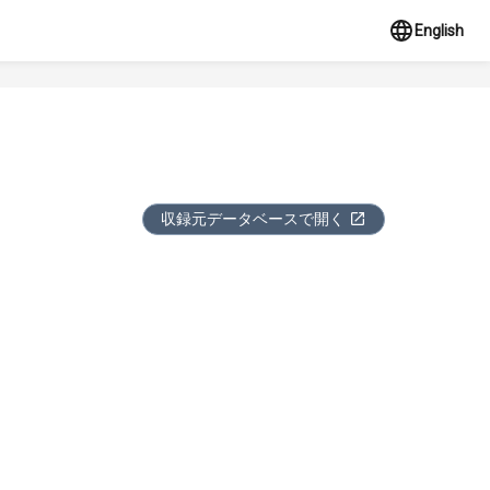
English
収録元データベースで開く