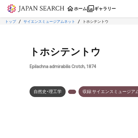
本文に飛ぶ
ホーム
ギャラリー
トップ
サイエンスミュージアムネット
トホシテントウ
トホシテントウ
Epilachna admirabilis Crotch, 1874
自然史・理工学
収録:サイエンスミュージア