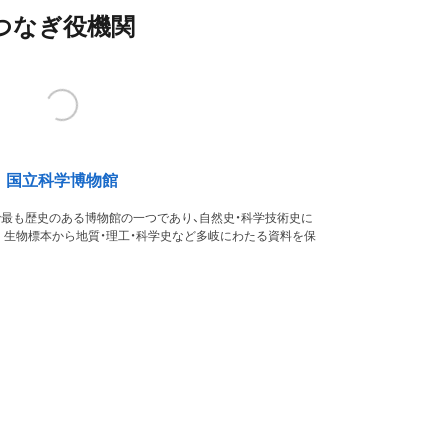
つなぎ役機関
国立科学博物館
本で最も歴史のある博物館の一つであり、自然史・科学技術史に
。生物標本から地質・理工・科学史など多岐にわたる資料を保