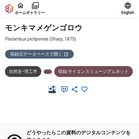
本文に飛ぶ
ホーム
ギャラリー
English
モンキマメゲンゴロウ
Platambus pictipennis (Sharp, 1873)
収録元データベースで開く
自然史・理工学
収録:サイエンスミュージアムネット
メタデータ
どうやったらこの資料のデジタルコンテンツを