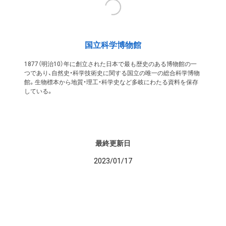
国立科学博物館
1877（明治10）年に創立された日本で最も歴史のある博物館の一
つであり、自然史・科学技術史に関する国立の唯一の総合科学博物
館。生物標本から地質・理工・科学史など多岐にわたる資料を保存
している。
最終更新日
2023/01/17