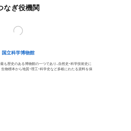
つなぎ役機関
国立科学博物館
本で最も歴史のある博物館の一つであり、自然史・科学技術史に
。生物標本から地質・理工・科学史など多岐にわたる資料を保