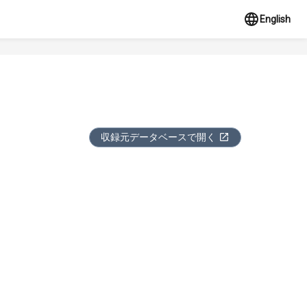
English
収録元データベースで開く