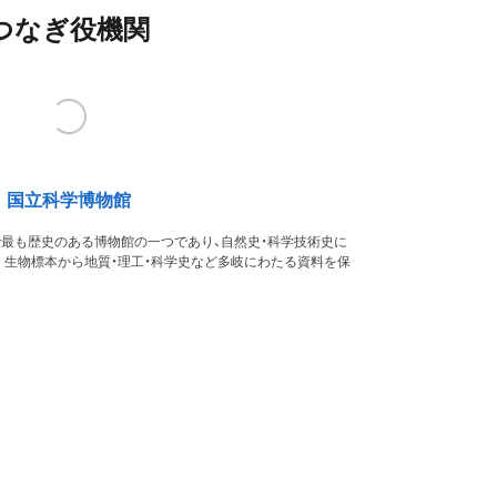
つなぎ役機関
国立科学博物館
本で最も歴史のある博物館の一つであり、自然史・科学技術史に
。生物標本から地質・理工・科学史など多岐にわたる資料を保