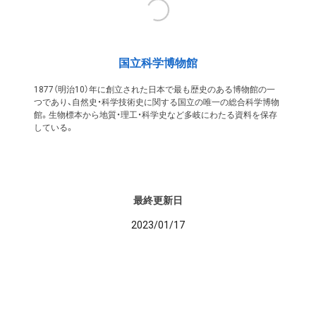
国立科学博物館
1877（明治10）年に創立された日本で最も歴史のある博物館の一
つであり、自然史・科学技術史に関する国立の唯一の総合科学博物
館。生物標本から地質・理工・科学史など多岐にわたる資料を保存
している。
最終更新日
2023/01/17