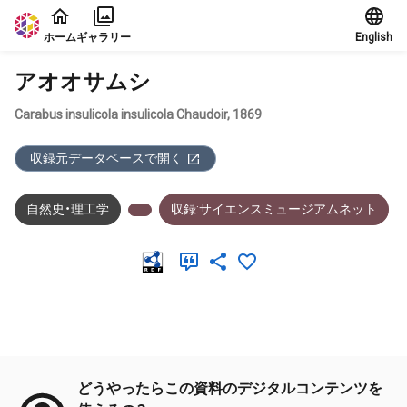
本文に飛ぶ
ホーム
ギャラリー
English
アオオサムシ
Carabus insulicola insulicola Chaudoir, 1869
収録元データベースで開く
自然史・理工学
収録:サイエンスミュージアムネット
メタデータ
どうやったらこの資料のデジタルコンテンツを