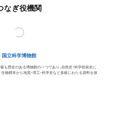
つなぎ役機関
国立科学博物館
本で最も歴史のある博物館の一つであり、自然史・科学技術史に
。生物標本から地質・理工・科学史など多岐にわたる資料を保