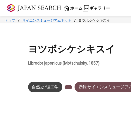
本文に飛ぶ
ホーム
ギャラリー
トップ
サイエンスミュージアムネット
ヨツボシケシキスイ
ヨツボシケシキスイ
Librodor japonicus (Motschulsky, 1857)
自然史・理工学
収録:サイエンスミュージア