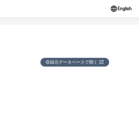
English
収録元データベースで開く