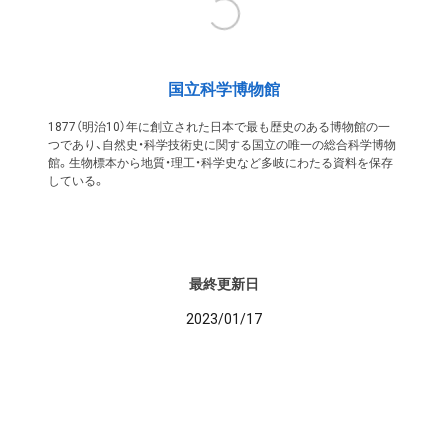
国立科学博物館
1877（明治10）年に創立された日本で最も歴史のある博物館の一
つであり、自然史・科学技術史に関する国立の唯一の総合科学博物
館。生物標本から地質・理工・科学史など多岐にわたる資料を保存
している。
最終更新日
2023/01/17