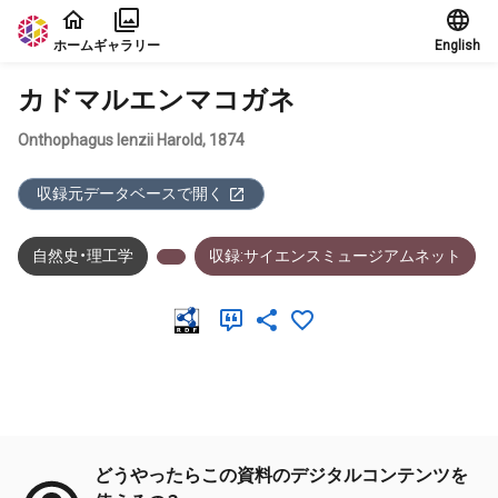
本文に飛ぶ
ホーム
ギャラリー
English
カドマルエンマコガネ
Onthophagus lenzii Harold, 1874
収録元データベースで開く
自然史・理工学
収録:サイエンスミュージアムネット
メタデータ
どうやったらこの資料のデジタルコンテンツを