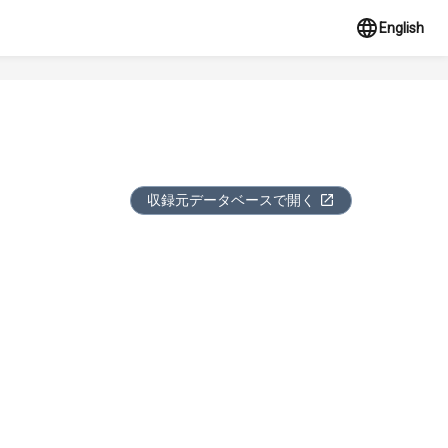
English
収録元データベースで開く