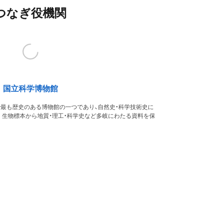
つなぎ役機関
国立科学博物館
本で最も歴史のある博物館の一つであり、自然史・科学技術史に
。生物標本から地質・理工・科学史など多岐にわたる資料を保