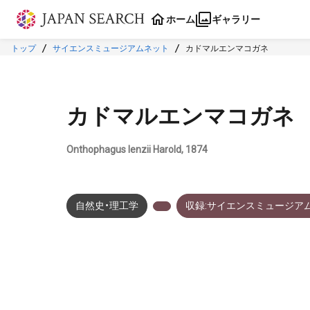
本文に飛ぶ
ホーム
ギャラリー
トップ
サイエンスミュージアムネット
カドマルエンマコガネ
カドマルエンマコガネ
Onthophagus lenzii Harold, 1874
自然史・理工学
収録:サイエンスミュージア