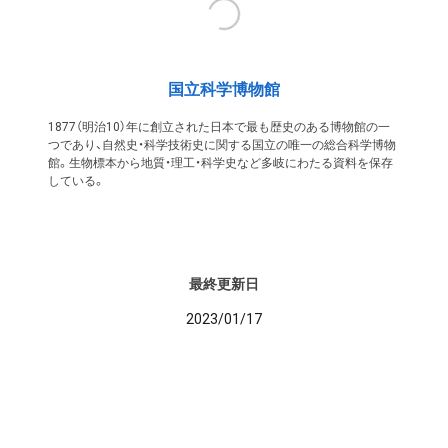
国立科学博物館
1877（明治10）年に創立された日本で最も歴史のある博物館の一
つであり、自然史・科学技術史に関する国立の唯一の総合科学博物
館。生物標本から地質・理工・科学史など多岐にわたる資料を保存
している。
最終更新日
2023/01/17