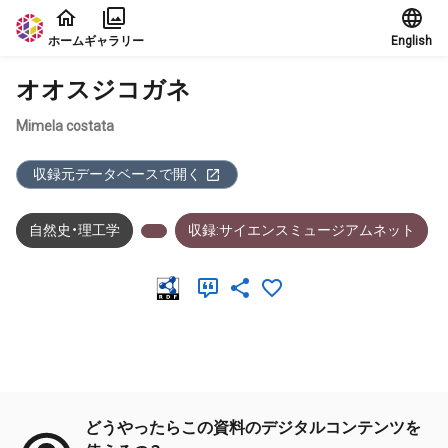
本文に飛ぶ
ホーム
ギャラリー
English
オオスジコガネ
Mimela costata
収録元データベースで開く
自然史・理工学
収録:サイエンスミュージアムネット
メタデータ
どうやったらこの資料のデジタルコンテンツを