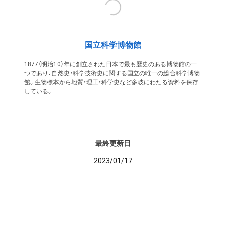
国立科学博物館
1877（明治10）年に創立された日本で最も歴史のある博物館の一
つであり、自然史・科学技術史に関する国立の唯一の総合科学博物
館。生物標本から地質・理工・科学史など多岐にわたる資料を保存
している。
最終更新日
2023/01/17