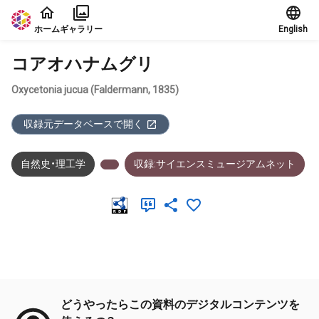
本文に飛ぶ
ホーム
ギャラリー
English
コアオハナムグリ
Oxycetonia jucua (Faldermann, 1835)
収録元データベースで開く
自然史・理工学
収録:サイエンスミュージアムネット
メタデータ
どうやったらこの資料のデジタルコンテンツを