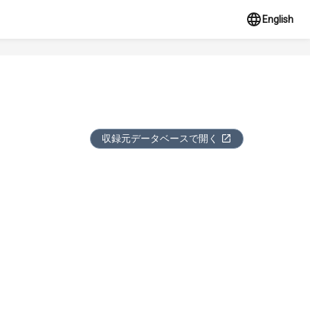
English
収録元データベースで開く