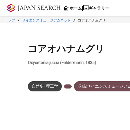
本文に飛ぶ
ホーム
ギャラリー
トップ
サイエンスミュージアムネット
コアオハナムグリ
コアオハナムグリ
Oxycetonia jucua (Faldermann, 1835)
自然史・理工学
収録:サイエンスミュージア