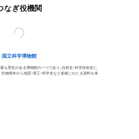
つなぎ役機関
国立科学博物館
本で最も歴史のある博物館の一つであり、自然史・科学技術史に
。生物標本から地質・理工・科学史など多岐にわたる資料を保