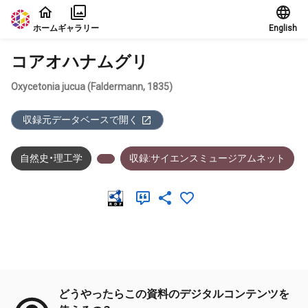
本文に飛ぶ
ホーム
ギャラリー
English
コアオハナムグリ
Oxycetonia jucua (Faldermann, 1835)
収録元データベースで開く
自然史・理工学
収録:サイエンスミュージアムネット
メタデータ
どうやったらこの資料のデジタルコンテンツを