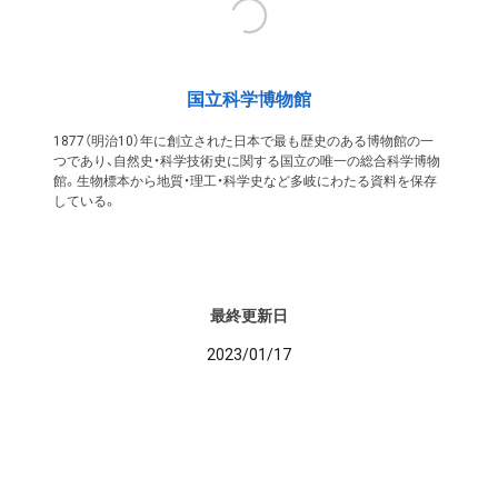
国立科学博物館
1877（明治10）年に創立された日本で最も歴史のある博物館の一
つであり、自然史・科学技術史に関する国立の唯一の総合科学博物
館。生物標本から地質・理工・科学史など多岐にわたる資料を保存
している。
最終更新日
2023/01/17