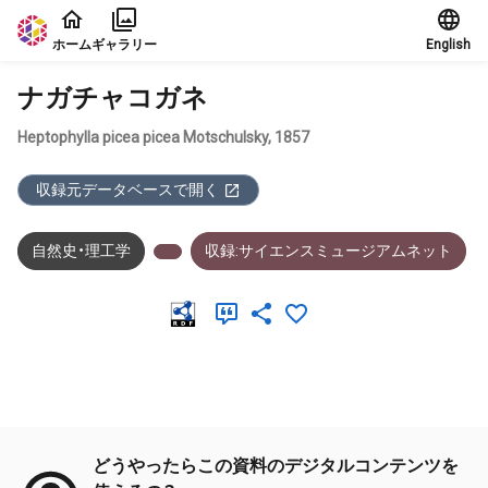
本文に飛ぶ
ホーム
ギャラリー
English
ナガチャコガネ
Heptophylla picea picea Motschulsky, 1857
収録元データベースで開く
自然史・理工学
収録:サイエンスミュージアムネット
メタデータ
どうやったらこの資料のデジタルコンテンツを