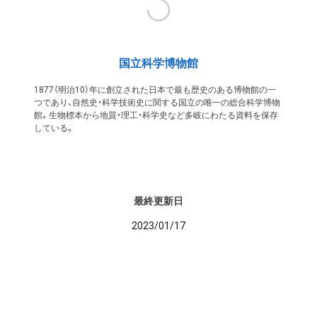
国立科学博物館
1877（明治10）年に創立された日本で最も歴史のある博物館の一
つであり、自然史・科学技術史に関する国立の唯一の総合科学博物
館。生物標本から地質・理工・科学史など多岐にわたる資料を保存
している。
最終更新日
2023/01/17