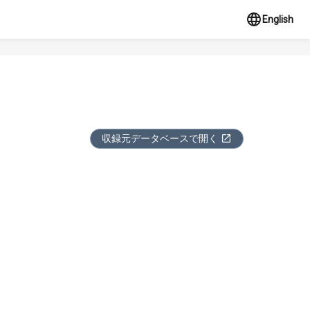
English
収録元データベースで開く