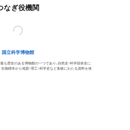
つなぎ役機関
国立科学博物館
本で最も歴史のある博物館の一つであり、自然史・科学技術史に
。生物標本から地質・理工・科学史など多岐にわたる資料を保