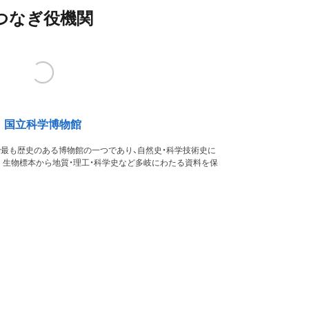
つなぎ役機関
国立科学博物館
本で最も歴史のある博物館の一つであり、自然史・科学技術史に
。生物標本から地質・理工・科学史など多岐にわたる資料を保