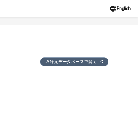
English
収録元データベースで開く