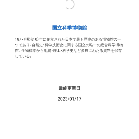
国立科学博物館
1877（明治10）年に創立された日本で最も歴史のある博物館の一
つであり、自然史・科学技術史に関する国立の唯一の総合科学博物
館。生物標本から地質・理工・科学史など多岐にわたる資料を保存
している。
最終更新日
2023/01/17