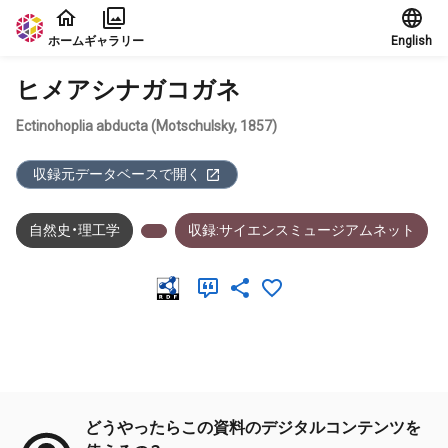
本文に飛ぶ
ホーム
ギャラリー
English
ヒメアシナガコガネ
Ectinohoplia abducta (Motschulsky, 1857)
収録元データベースで開く
自然史・理工学
収録:サイエンスミュージアムネット
メタデータ
どうやったらこの資料のデジタルコンテンツを