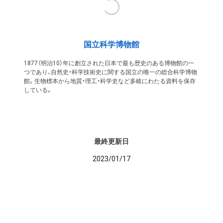
国立科学博物館
1877（明治10）年に創立された日本で最も歴史のある博物館の一
つであり、自然史・科学技術史に関する国立の唯一の総合科学博物
館。生物標本から地質・理工・科学史など多岐にわたる資料を保存
している。
最終更新日
2023/01/17