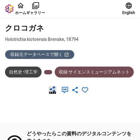
本文に飛ぶ
ホーム
ギャラリー
English
クロコガネ
Holotrichia kiotoensis Brenske, 18794
収録元データベースで開く
自然史・理工学
収録:サイエンスミュージアムネット
メタデータ
どうやったらこの資料のデジタルコンテンツを