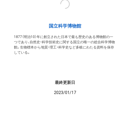
国立科学博物館
1877（明治10）年に創立された日本で最も歴史のある博物館の一
つであり、自然史・科学技術史に関する国立の唯一の総合科学博物
館。生物標本から地質・理工・科学史など多岐にわたる資料を保存
している。
最終更新日
2023/01/17