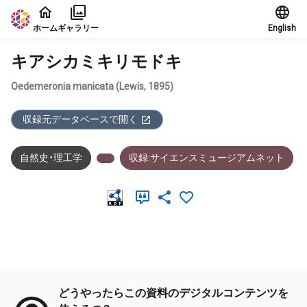
本文に飛ぶ
ホーム
ギャラリー
English
キアシカミキリモドキ
Oedemeronia manicata (Lewis, 1895)
収録元データベースで開く
自然史・理工学
収録:サイエンスミュージアムネット
メタデータ
どうやったらこの資料のデジタルコンテンツを