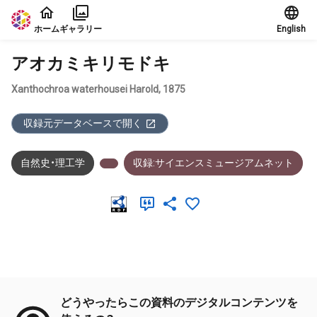
本文に飛ぶ
ホーム
ギャラリー
English
アオカミキリモドキ
Xanthochroa waterhousei Harold, 1875
収録元データベースで開く
自然史・理工学
収録:サイエンスミュージアムネット
メタデータ
どうやったらこの資料のデジタルコンテンツを