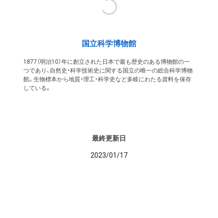
国立科学博物館
1877（明治10）年に創立された日本で最も歴史のある博物館の一
つであり、自然史・科学技術史に関する国立の唯一の総合科学博物
館。生物標本から地質・理工・科学史など多岐にわたる資料を保存
している。
最終更新日
2023/01/17