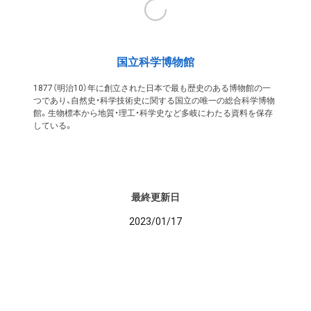
国立科学博物館
1877（明治10）年に創立された日本で最も歴史のある博物館の一
つであり、自然史・科学技術史に関する国立の唯一の総合科学博物
館。生物標本から地質・理工・科学史など多岐にわたる資料を保存
している。
最終更新日
2023/01/17