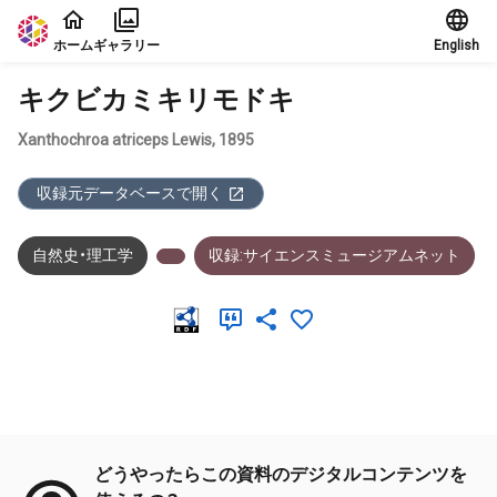
本文に飛ぶ
ホーム
ギャラリー
English
キクビカミキリモドキ
Xanthochroa atriceps Lewis, 1895
収録元データベースで開く
自然史・理工学
収録:サイエンスミュージアムネット
メタデータ
どうやったらこの資料のデジタルコンテンツを