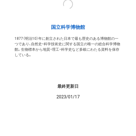
国立科学博物館
1877（明治10）年に創立された日本で最も歴史のある博物館の一
つであり、自然史・科学技術史に関する国立の唯一の総合科学博物
館。生物標本から地質・理工・科学史など多岐にわたる資料を保存
している。
最終更新日
2023/01/17