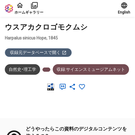
本文に飛ぶ
ホーム
ギャラリー
English
ウスアカクロゴモクムシ
Harpalus sinicus Hope, 1845
収録元データベースで開く
自然史・理工学
収録:サイエンスミュージアムネット
メタデータ
どうやったらこの資料のデジタルコンテンツを