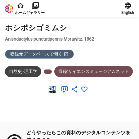
本文に飛ぶ
ホーム
ギャラリー
English
ホシボシゴミムシ
Anisodactylus punctatipennis Morawitz, 1862
収録元データベースで開く
自然史・理工学
収録:サイエンスミュージアムネット
メタデータ
どうやったらこの資料のデジタルコンテンツを