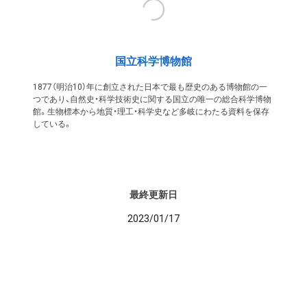
国立科学博物館
1877（明治10）年に創立された日本で最も歴史のある博物館の一
つであり、自然史・科学技術史に関する国立の唯一の総合科学博物
館。生物標本から地質・理工・科学史など多岐にわたる資料を保存
している。
最終更新日
2023/01/17