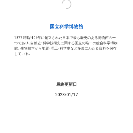
国立科学博物館
1877（明治10）年に創立された日本で最も歴史のある博物館の一
つであり、自然史・科学技術史に関する国立の唯一の総合科学博物
館。生物標本から地質・理工・科学史など多岐にわたる資料を保存
している。
最終更新日
2023/01/17