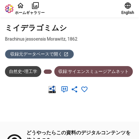
本文に飛ぶ
ホーム
ギャラリー
English
ミイデラゴミムシ
Brachinus jessoensis Morawitz, 1862
収録元データベースで開く
自然史・理工学
収録:サイエンスミュージアムネット
メタデータ
どうやったらこの資料のデジタルコンテンツを