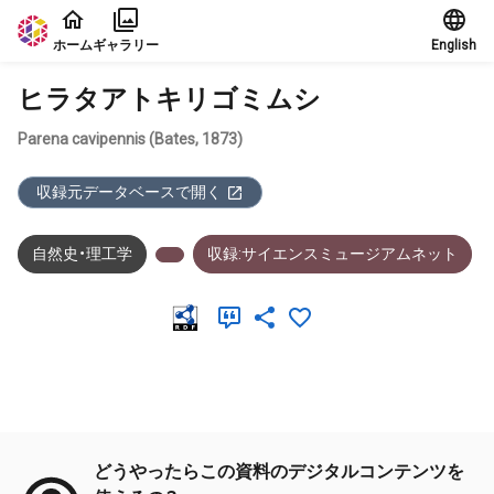
本文に飛ぶ
ホーム
ギャラリー
English
ヒラタアトキリゴミムシ
Parena cavipennis (Bates, 1873)
収録元データベースで開く
自然史・理工学
収録:サイエンスミュージアムネット
メタデータ
どうやったらこの資料のデジタルコンテンツを