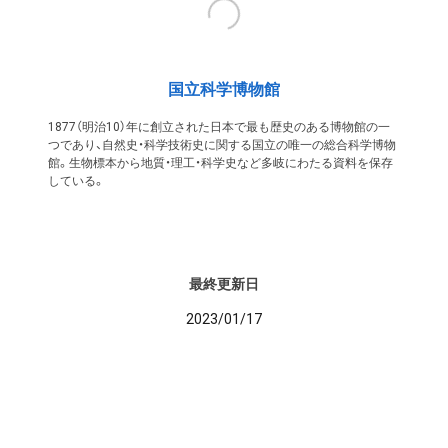
国立科学博物館
1877（明治10）年に創立された日本で最も歴史のある博物館の一
つであり、自然史・科学技術史に関する国立の唯一の総合科学博物
館。生物標本から地質・理工・科学史など多岐にわたる資料を保存
している。
最終更新日
2023/01/17