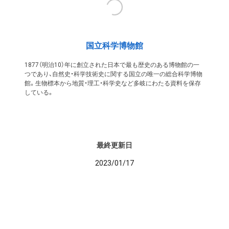
国立科学博物館
1877（明治10）年に創立された日本で最も歴史のある博物館の一
つであり、自然史・科学技術史に関する国立の唯一の総合科学博物
館。生物標本から地質・理工・科学史など多岐にわたる資料を保存
している。
最終更新日
2023/01/17