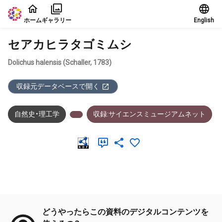
本文に飛ぶ
ホーム
ギャラリー
English
セアカヒラタゴミムシ
Dolichus halensis (Schaller, 1783)
収録元データベースで開く
自然史・理工学
収録:サイエンスミュージアムネット
メタデータ
どうやったらこの資料のデジタルコンテンツを