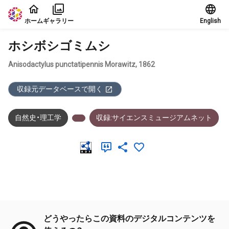
本文に飛ぶ
ホーム
ギャラリー
English
ホシボシゴミムシ
Anisodactylus punctatipennis Morawitz, 1862
収録元データベースで開く
自然史・理工学
収録:サイエンスミュージアムネット
メタデータ
どうやったらこの資料のデジタルコンテンツを