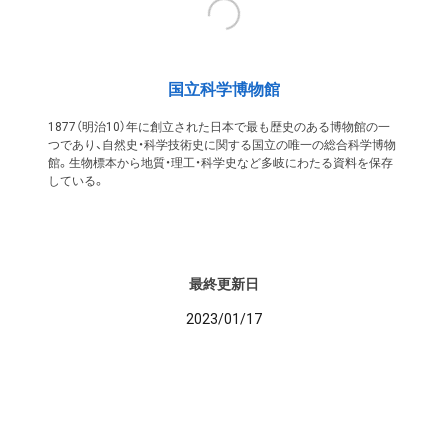
国立科学博物館
1877（明治10）年に創立された日本で最も歴史のある博物館の一
つであり、自然史・科学技術史に関する国立の唯一の総合科学博物
館。生物標本から地質・理工・科学史など多岐にわたる資料を保存
している。
最終更新日
2023/01/17