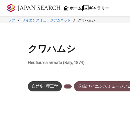
本文に飛ぶ
ホーム
ギャラリー
トップ
サイエンスミュージアムネット
クワハムシ
クワハムシ
Fleutiauxia armata (Baly, 1874)
自然史・理工学
収録:サイエンスミュージア