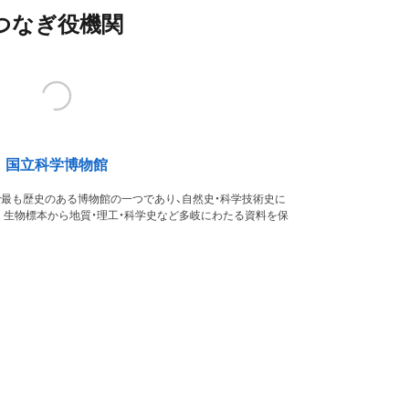
つなぎ役機関
国立科学博物館
本で最も歴史のある博物館の一つであり、自然史・科学技術史に
。生物標本から地質・理工・科学史など多岐にわたる資料を保