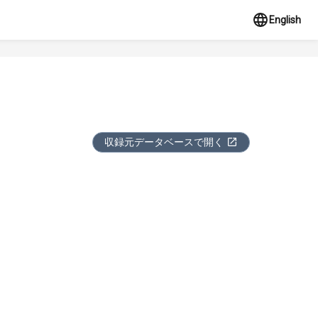
English
収録元データベースで開く