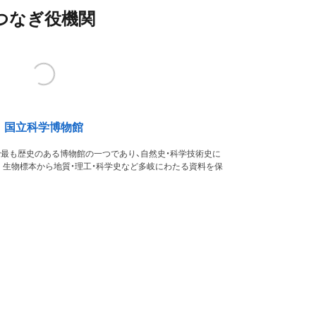
つなぎ役機関
国立科学博物館
本で最も歴史のある博物館の一つであり、自然史・科学技術史に
。生物標本から地質・理工・科学史など多岐にわたる資料を保