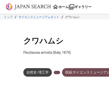
本文に飛ぶ
ホーム
ギャラリー
トップ
サイエンスミュージアムネット
クワハムシ
クワハムシ
Fleutiauxia armata (Baly, 1874)
自然史・理工学
収録:サイエンスミュージア