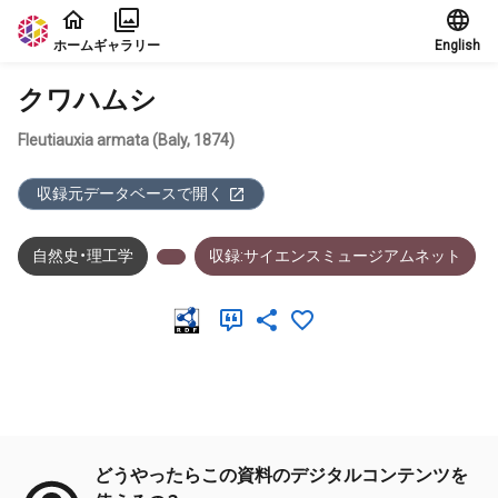
本文に飛ぶ
ホーム
ギャラリー
English
クワハムシ
Fleutiauxia armata (Baly, 1874)
収録元データベースで開く
自然史・理工学
収録:サイエンスミュージアムネット
メタデータ
どうやったらこの資料のデジタルコンテンツを