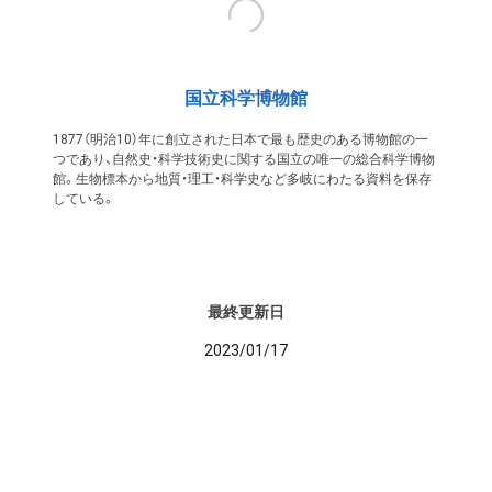
国立科学博物館
1877（明治10）年に創立された日本で最も歴史のある博物館の一
つであり、自然史・科学技術史に関する国立の唯一の総合科学博物
館。生物標本から地質・理工・科学史など多岐にわたる資料を保存
している。
最終更新日
2023/01/17