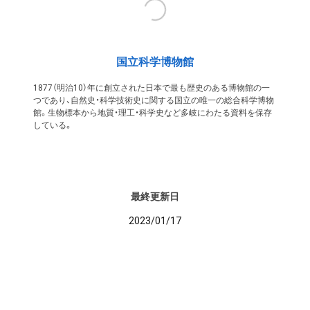
国立科学博物館
1877（明治10）年に創立された日本で最も歴史のある博物館の一
つであり、自然史・科学技術史に関する国立の唯一の総合科学博物
館。生物標本から地質・理工・科学史など多岐にわたる資料を保存
している。
最終更新日
2023/01/17