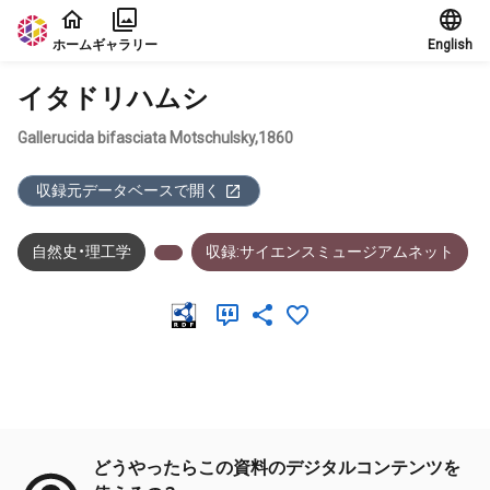
本文に飛ぶ
ホーム
ギャラリー
English
イタドリハムシ
Gallerucida bifasciata Motschulsky,1860
収録元データベースで開く
自然史・理工学
収録:サイエンスミュージアムネット
メタデータ
どうやったらこの資料のデジタルコンテンツを