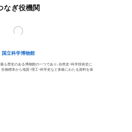
つなぎ役機関
国立科学博物館
本で最も歴史のある博物館の一つであり、自然史・科学技術史に
。生物標本から地質・理工・科学史など多岐にわたる資料を保