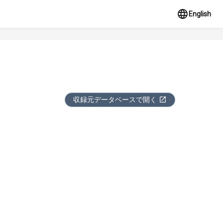
English
収録元データベースで開く