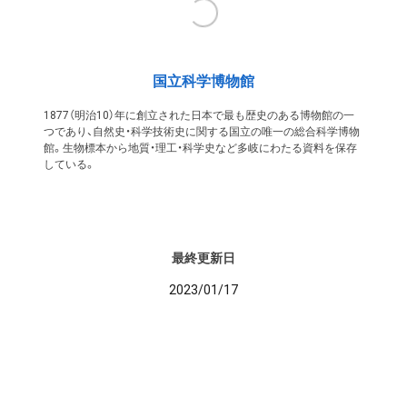
国立科学博物館
1877（明治10）年に創立された日本で最も歴史のある博物館の一
つであり、自然史・科学技術史に関する国立の唯一の総合科学博物
館。生物標本から地質・理工・科学史など多岐にわたる資料を保存
している。
最終更新日
2023/01/17