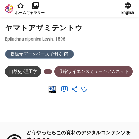
本文に飛ぶ
ホーム
ギャラリー
English
ヤマトアザミテントウ
Epilachna niponica Lewis, 1896
収録元データベースで開く
自然史・理工学
収録:サイエンスミュージアムネット
メタデータ
どうやったらこの資料のデジタルコンテンツを