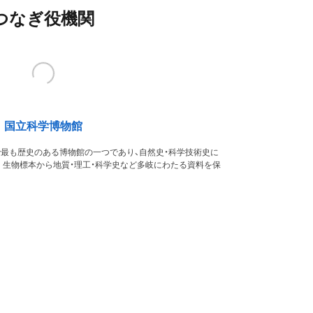
つなぎ役機関
国立科学博物館
本で最も歴史のある博物館の一つであり、自然史・科学技術史に
。生物標本から地質・理工・科学史など多岐にわたる資料を保