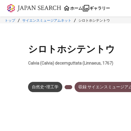
本文に飛ぶ
ホーム
ギャラリー
トップ
サイエンスミュージアムネット
シロトホシテントウ
シロトホシテントウ
Calvia (Calvia) decemguttata (Linnaeus, 1767)
自然史・理工学
収録:サイエンスミュージア