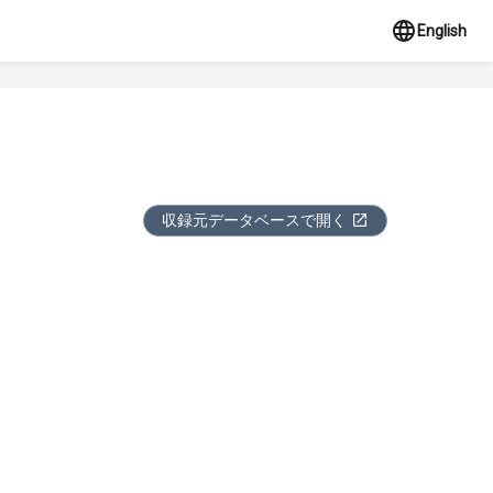
English
収録元データベースで開く