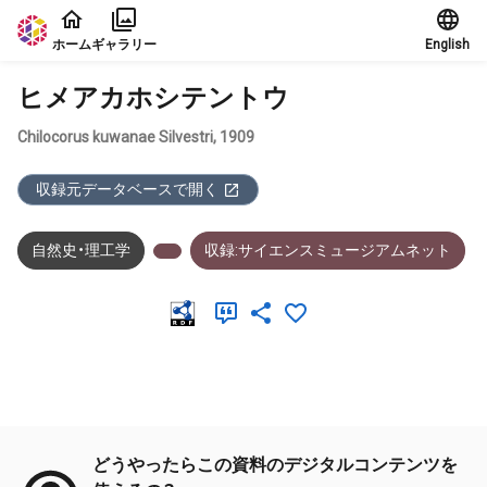
本文に飛ぶ
ホーム
ギャラリー
English
ヒメアカホシテントウ
Chilocorus kuwanae Silvestri, 1909
収録元データベースで開く
自然史・理工学
収録:サイエンスミュージアムネット
メタデータ
どうやったらこの資料のデジタルコンテンツを