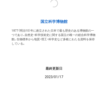
国立科学博物館
1877（明治10）年に創立された日本で最も歴史のある博物館の一
つであり、自然史・科学技術史に関する国立の唯一の総合科学博物
館。生物標本から地質・理工・科学史など多岐にわたる資料を保存
している。
最終更新日
2023/01/17