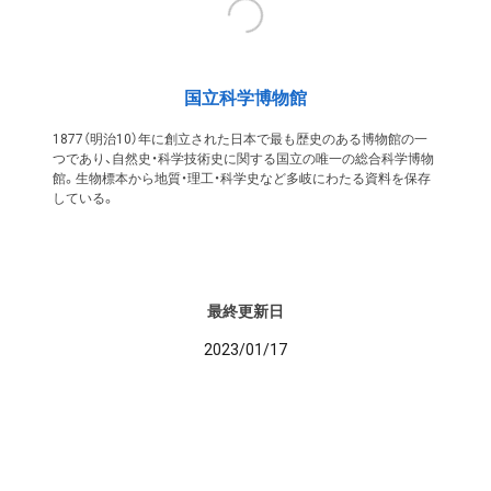
国立科学博物館
1877（明治10）年に創立された日本で最も歴史のある博物館の一
つであり、自然史・科学技術史に関する国立の唯一の総合科学博物
館。生物標本から地質・理工・科学史など多岐にわたる資料を保存
している。
最終更新日
2023/01/17