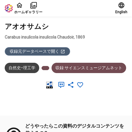
本文に飛ぶ
ホーム
ギャラリー
English
アオオサムシ
Carabus insulicola insulicola Chaudoir, 1869
収録元データベースで開く
自然史・理工学
収録:サイエンスミュージアムネット
メタデータ
どうやったらこの資料のデジタルコンテンツを