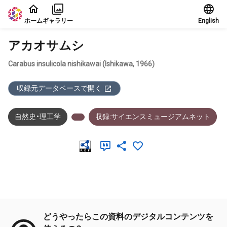
本文に飛ぶ
ホーム
ギャラリー
English
アカオサムシ
Carabus insulicola nishikawai (Ishikawa, 1966)
収録元データベースで開く
自然史・理工学
収録:サイエンスミュージアムネット
メタデータ
どうやったらこの資料のデジタルコンテンツを