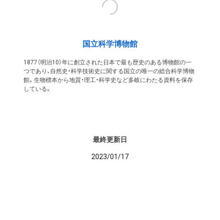
国立科学博物館
1877（明治10）年に創立された日本で最も歴史のある博物館の一
つであり、自然史・科学技術史に関する国立の唯一の総合科学博物
館。生物標本から地質・理工・科学史など多岐にわたる資料を保存
している。
最終更新日
2023/01/17