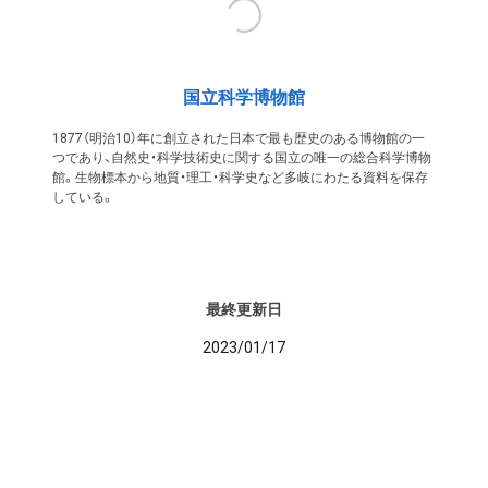
国立科学博物館
1877（明治10）年に創立された日本で最も歴史のある博物館の一
つであり、自然史・科学技術史に関する国立の唯一の総合科学博物
館。生物標本から地質・理工・科学史など多岐にわたる資料を保存
している。
最終更新日
2023/01/17