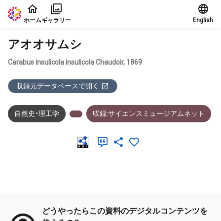
本文に飛ぶ
ホーム
ギャラリー
English
アオオサムシ
Carabus insulicola insulicola Chaudoir, 1869
収録元データベースで開く
自然史・理工学
収録:サイエンスミュージアムネット
メタデータ
どうやったらこの資料のデジタルコンテンツを