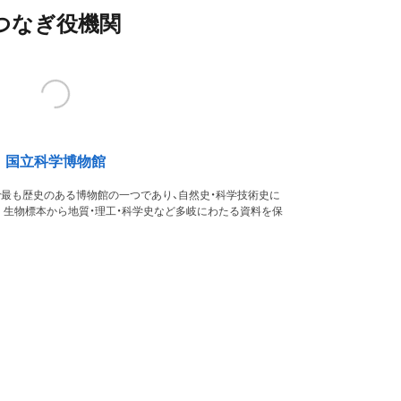
つなぎ役機関
国立科学博物館
本で最も歴史のある博物館の一つであり、自然史・科学技術史に
。生物標本から地質・理工・科学史など多岐にわたる資料を保