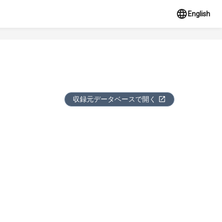
English
収録元データベースで開く