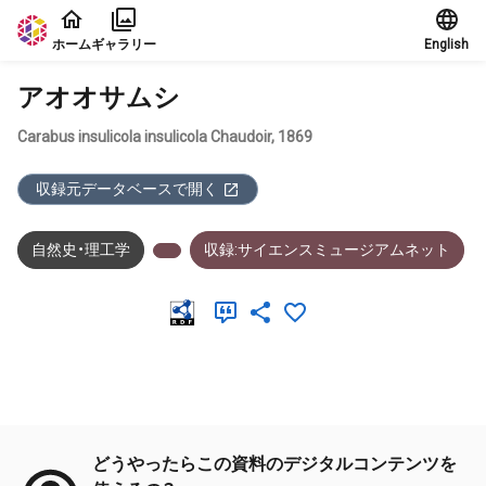
本文に飛ぶ
ホーム
ギャラリー
English
アオオサムシ
Carabus insulicola insulicola Chaudoir, 1869
収録元データベースで開く
自然史・理工学
収録:サイエンスミュージアムネット
メタデータ
どうやったらこの資料のデジタルコンテンツを