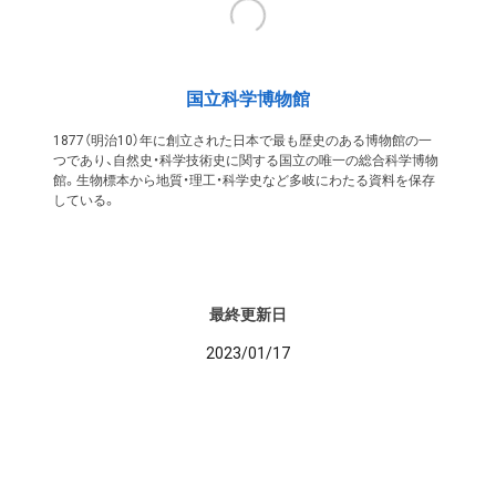
国立科学博物館
1877（明治10）年に創立された日本で最も歴史のある博物館の一
つであり、自然史・科学技術史に関する国立の唯一の総合科学博物
館。生物標本から地質・理工・科学史など多岐にわたる資料を保存
している。
最終更新日
2023/01/17