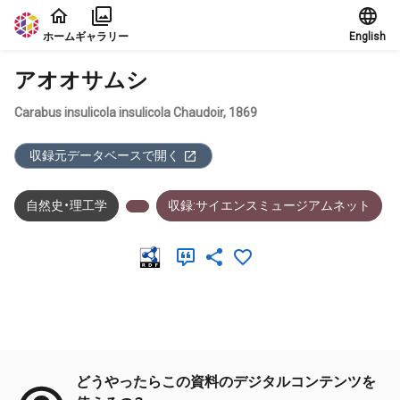
本文に飛ぶ
ホーム
ギャラリー
English
アオオサムシ
Carabus insulicola insulicola Chaudoir, 1869
収録元データベースで開く
自然史・理工学
収録:サイエンスミュージアムネット
メタデータ
どうやったらこの資料のデジタルコンテンツを