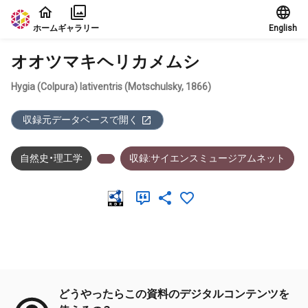
本文に飛ぶ
ホーム
ギャラリー
English
オオツマキヘリカメムシ
Hygia (Colpura) lativentris (Motschulsky, 1866)
収録元データベースで開く
自然史・理工学
収録:サイエンスミュージアムネット
メタデータ
どうやったらこの資料のデジタルコンテンツを