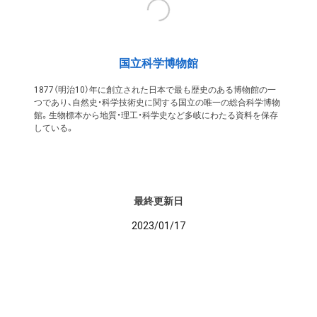
国立科学博物館
1877（明治10）年に創立された日本で最も歴史のある博物館の一
つであり、自然史・科学技術史に関する国立の唯一の総合科学博物
館。生物標本から地質・理工・科学史など多岐にわたる資料を保存
している。
最終更新日
2023/01/17