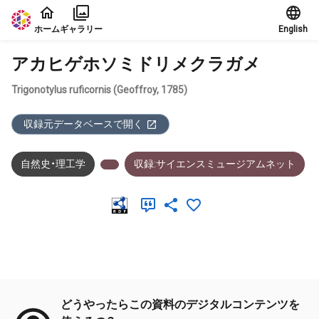
本文に飛ぶ
ホーム
ギャラリー
English
アカヒゲホソミドリメクラガメ
Trigonotylus ruficornis (Geoffroy, 1785)
収録元データベースで開く
自然史・理工学
収録:サイエンスミュージアムネット
メタデータ
どうやったらこの資料のデジタルコンテンツを