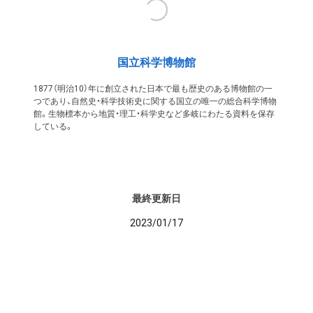
国立科学博物館
1877（明治10）年に創立された日本で最も歴史のある博物館の一
つであり、自然史・科学技術史に関する国立の唯一の総合科学博物
館。生物標本から地質・理工・科学史など多岐にわたる資料を保存
している。
最終更新日
2023/01/17