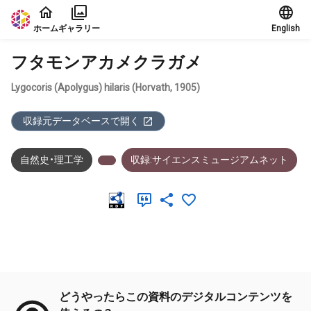
本文に飛ぶ
ホーム
ギャラリー
English
フタモンアカメクラガメ
Lygocoris (Apolygus) hilaris (Horvath, 1905)
収録元データベースで開く
自然史・理工学
収録:サイエンスミュージアムネット
メタデータ
どうやったらこの資料のデジタルコンテンツを