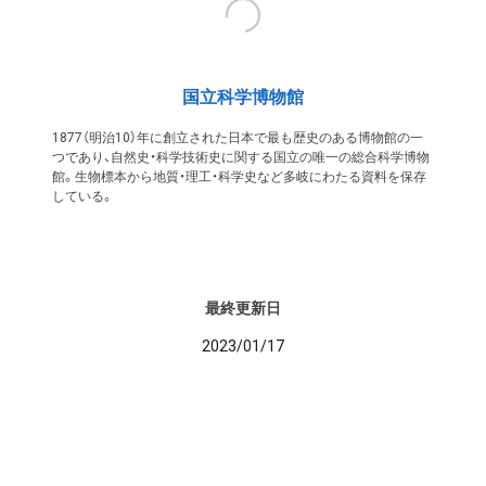
国立科学博物館
1877（明治10）年に創立された日本で最も歴史のある博物館の一
つであり、自然史・科学技術史に関する国立の唯一の総合科学博物
館。生物標本から地質・理工・科学史など多岐にわたる資料を保存
している。
最終更新日
2023/01/17